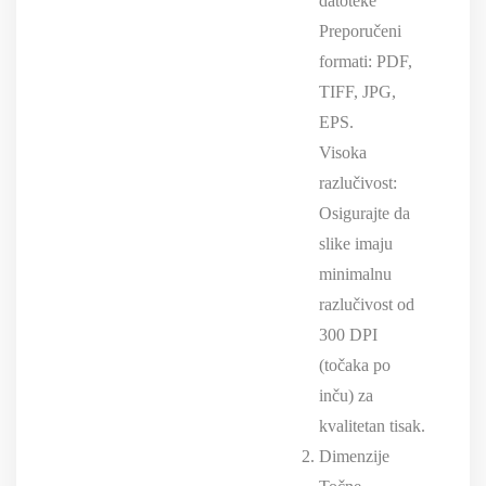
datoteke
Preporučeni
formati: PDF,
TIFF, JPG,
EPS.
Visoka
razlučivost:
Osigurajte da
slike imaju
minimalnu
razlučivost od
300 DPI
(točaka po
inču) za
kvalitetan tisak.
Dimenzije