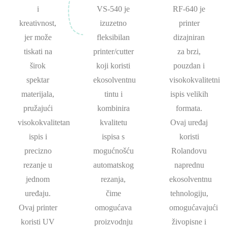
i
VS-540 je
RF-640 je
kreativnost,
izuzetno
printer
jer može
fleksibilan
dizajniran
tiskati na
printer/cutter
za brzi,
širok
koji koristi
pouzdan i
spektar
ekosolventnu
visokokvalitetni
materijala,
tintu i
ispis velikih
pružajući
kombinira
formata.
visokokvalitetan
kvalitetu
Ovaj uređaj
ispis i
ispisa s
koristi
precizno
mogućnošću
Rolandovu
rezanje u
automatskog
naprednu
jednom
rezanja,
ekosolventnu
uređaju.
čime
tehnologiju,
Ovaj printer
omogućava
omogućavajući
koristi UV
proizvodnju
živopisne i