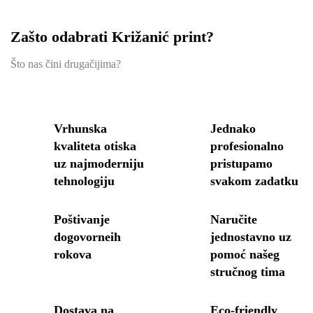
Zašto odabrati Križanić print?
Što nas čini drugačijima?
Vrhunska
Jednako
kvaliteta otiska
profesionalno
uz najmoderniju
pristupamo
tehnologiju
svakom zadatku
Poštivanje
Naručite
dogovorneih
jednostavno uz
rokova
pomoć našeg
stručnog tima
Dostava na
Eco-friendly