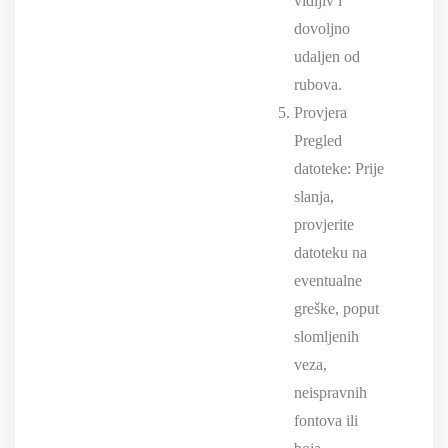
vidljiv i
dovoljno
udaljen od
rubova.
Provjera
Pregled
datoteke: Prije
slanja,
provjerite
datoteku na
eventualne
greške, poput
slomljenih
veza,
neispravnih
fontova ili