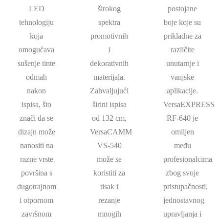
LED
širokog
postojane
tehnologiju
spektra
boje koje su
koja
promotivnih
prikladne za
omogućava
i
različite
sušenje tinte
dekorativnih
unutarnje i
odmah
materijala.
vanjske
nakon
Zahvaljujući
aplikacije.
ispisa, što
širini ispisa
VersaEXPRESS
znači da se
od 132 cm,
RF-640 je
dizajn može
VersaCAMM
omiljen
nanositi na
VS-540
među
razne vrste
može se
profesionalcima
površina s
koristiti za
zbog svoje
dugotrajnom
tisak i
pristupačnosti,
i otpornom
rezanje
jednostavnog
završnom
mnogih
upravljanja i